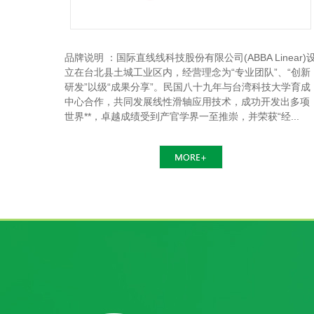
品牌说明 ：国际直线线科技股份有限公司(ABBA Linear)
立在台北县土城工业区内，经营理念为“专业团队”、“创新
研发”以级“成果分享”。民国八十九年与台湾科技大学育成
中心合作，共同发展线性滑轴应用技术，成功开发出多项
世界**，卓越成绩受到产官学界一至推崇，并荣获“经...