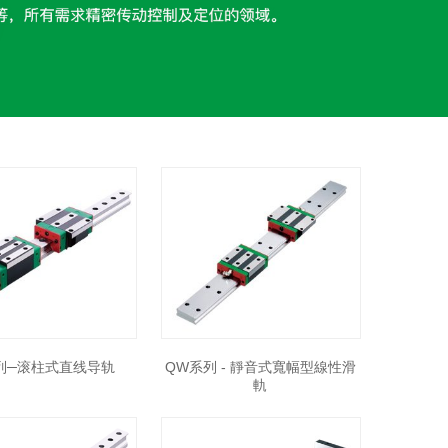
列─滚柱式直线导轨
QW系列 - 靜音式寬幅型線性滑
軌