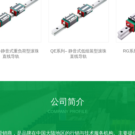
─静音式重负荷型滚珠
QE系列– 静音式低组装型滚珠
RG系
直线导轨
直线导轨
公司简介
COMPANY PROFILE
经销商，是品牌在中国大陆地区的行销与技术服务机构。主要提供A