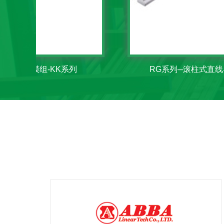
线性模组-KK系列
RG系列─滚柱式直线导轨