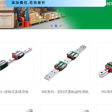
列─滚珠式直线导轨
WE系列 - 四列式寬軌線性滑軌
RG系