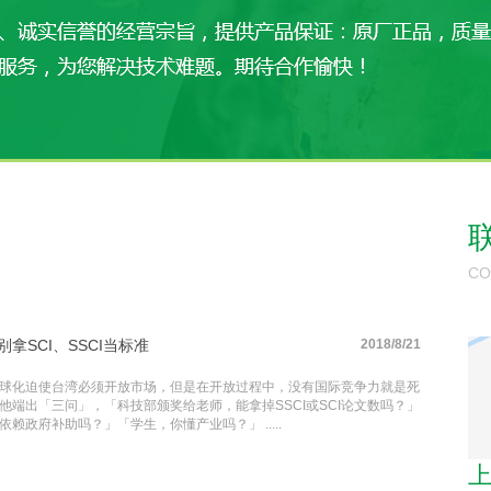
CO
拿SCI、SSCI当标准
2018/8/21
球化迫使台湾必须开放市场，但是在开放过程中，没有国际竞争力就是死
他端出「三问」，「科技部颁奖给老师，能拿掉SSCI或SCI论文数吗？」
赖政府补助吗？」「学生，你懂产业吗？」 .....