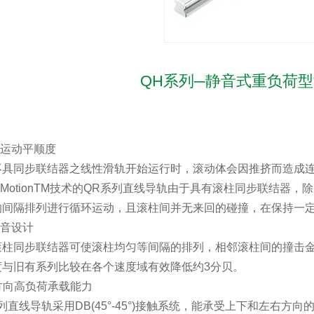
QH系列─静音式重负荷
升运动平顺度
不具同步联结器之线性滑轨开始运行时，滚动体会因推挤而造成
chMotionTM技术的QR系列直线导轨由于具有滚柱同步联结
的间隔排列进行循环运动，且滚柱间并无来回的碰撞，在保持一
噪音设计
滚柱同步联结器可使滚柱均匀等间隔的排列，相邻滚柱间的撞击
度与旧有系列比较在各个速度域有效降低约3分贝。
四方向高负荷承载能力
列直线导轨采用DB(45°-45°)接触系统，能承受上下和左右