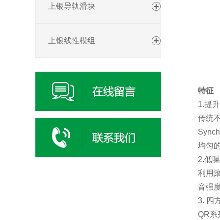
上银导轨滑块
上银线性模组
特征
1.提
传统
Syn
均匀
2.低
利用
音强
3. 
QR系