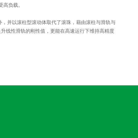
受高负载。
之外，并以滚柱型滚动体取代了滚珠，藉由滚柱与滑轨与
提升线性滑轨的刚性值，更能在高速运行下维持高精度