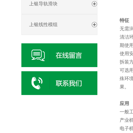
上银导轨滑块
特征
上银线性模组
无需
清洁
期使
使用
拆装
可选
殊环境
果。
应用
一般
产业
电子机